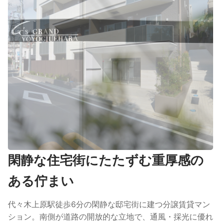
閑静な住宅街にたたずむ重厚感の
ある佇まい
代々木上原駅徒歩6分の閑静な邸宅街に建つ分譲賃貸マン
ション。南側が道路の開放的な立地で、通風・採光に優れ
ています。オートロック・防犯カメラといった防犯設備に
加え、24時間セキュリティシステムと内廊下仕様によ
り、居住者の安全とプライバシーに配慮した作りになって