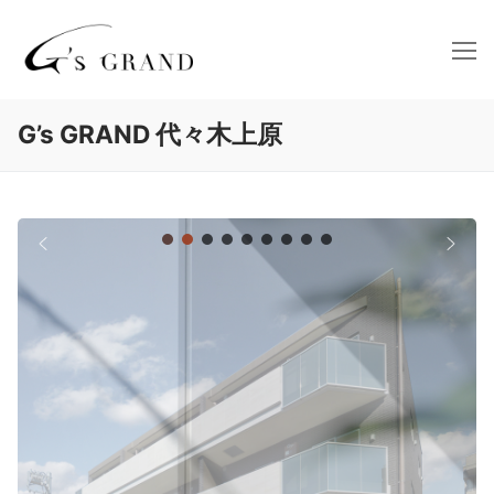
コ
ン
テ
ン
ツ
G’s GRAND 代々木上原
へ
ス
キ
ッ
プ