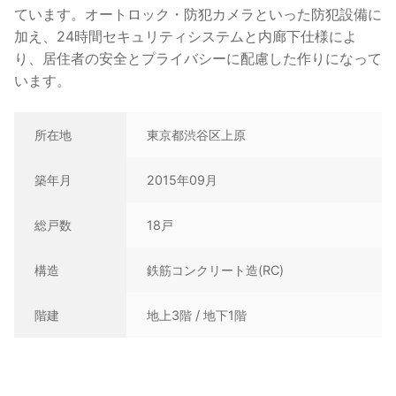
います。
所在地
東京都渋谷区上原
築年月
2015年09月
総戸数
18戸
構造
鉄筋コンクリート造(RC)
階建
地上3階 / 地下1階
G's GRAND 高尾
｜
G's GRAND 代々木上原
｜
G's